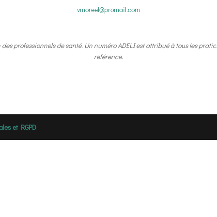
vmoreel@promail.com
ion des professionnels de santé. Un numéro ADELI est attribué à tous les pratic
référence.
ales et RGPD