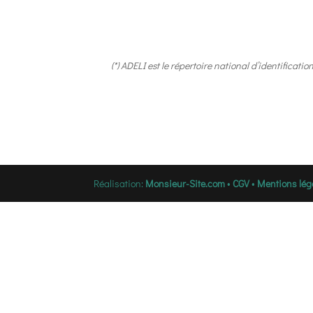
(*) ADELI est le répertoire national d’identificat
Réalisation:
Monsieur-Site.com
•
CGV
•
Mentions lég